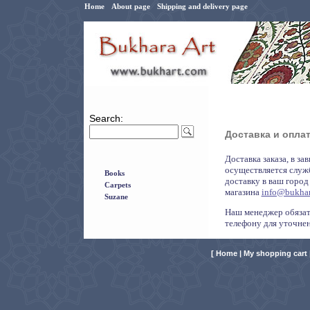
Home
About page
Shipping and delivery page
Search:
Доставка и опла
Доставка заказа, в за
осуществляется служ
Books
доставку в ваш горо
Carpets
магазина
info@bukhar
Suzane
Наш менеджер обязате
телефону для уточнен
[
Home
|
My shopping cart